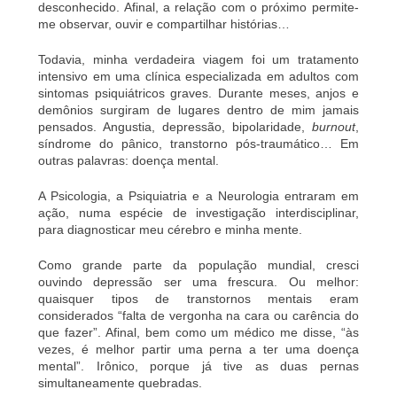
desconhecido. Afinal, a relação com o próximo permite-
me observar, ouvir e compartilhar histórias…
Todavia, minha verdadeira viagem foi um tratamento
intensivo em uma clínica especializada em adultos com
sintomas psiquiátricos graves. Durante meses, anjos e
demônios surgiram de lugares dentro de mim jamais
pensados. Angustia, depressão, bipolaridade,
burnout
,
síndrome do pânico, transtorno pós-traumático… Em
outras palavras: doença mental.
A Psicologia, a Psiquiatria e a Neurologia entraram em
ação, numa espécie de investigação interdisciplinar,
para diagnosticar meu cérebro e minha mente.
Como grande parte da população mundial, cresci
ouvindo depressão ser uma frescura. Ou melhor:
quaisquer tipos de transtornos mentais eram
considerados “falta de vergonha na cara ou carência do
que fazer”. Afinal, bem como um médico me disse, “às
vezes, é melhor partir uma perna a ter uma doença
mental”. Irônico, porque já tive as duas pernas
simultaneamente quebradas.