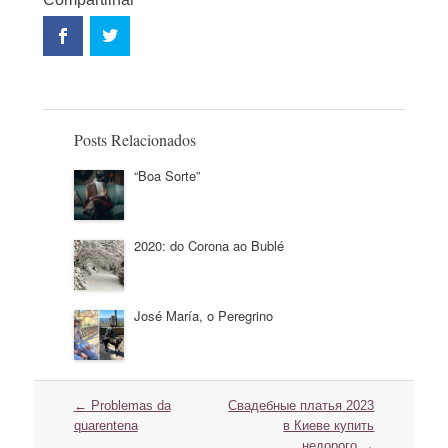
Posts Relacionados
“Boa Sorte”
2020: do Corona ao Bublé
José María, o Peregrino
Navegação
←
Problemas da
Свадебные платья 2023
do
quarentena
в Киеве купить
post
недорого
→