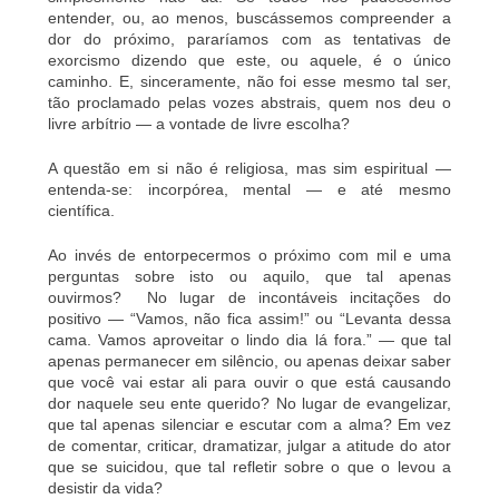
entender, ou, ao menos, buscássemos compreender a
dor do próximo, pararíamos com as tentativas de
exorcismo dizendo que este, ou aquele, é o único
caminho. E, sinceramente, não foi esse mesmo tal ser,
tão proclamado pelas vozes abstrais, quem nos deu o
livre arbítrio — a vontade de livre escolha?
A questão em si não é religiosa, mas sim espiritual —
entenda-se: incorpórea, mental — e até mesmo
científica.
Ao invés de entorpecermos o próximo com mil e uma
perguntas sobre isto ou aquilo, que tal apenas
ouvirmos? No lugar de incontáveis incitações do
positivo — “Vamos, não fica assim!” ou “Levanta dessa
cama. Vamos aproveitar o lindo dia lá fora.” — que tal
apenas permanecer em silêncio, ou apenas deixar saber
que você vai estar ali para ouvir o que está causando
dor naquele seu ente querido? No lugar de evangelizar,
que tal apenas silenciar e escutar com a alma? Em vez
de comentar, criticar, dramatizar, julgar a atitude do ator
que se suicidou, que tal refletir sobre o que o levou a
desistir da vida?