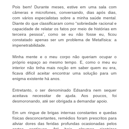
Pois bem! Durante meses, estive em uma sala com
câmeras e microfones, conversando, dias após dias,
com vários especialistas sobre a minha saúde mental.
Diante do que classificaram como “sobriedade racional e
capacidade de relatar os fatos por meio de histórias em
terceira pessoa”, como se eu não fosse eu, ficou
constatado apenas ser um problema de Metafísica: a
impenetrabilidade.
Minha mente e o meu corpo não queriam ocupar o
próprio espaço ao mesmo tempo. E, como o meu eu
interior não tinha mais noção em saber quem eu era,
ficava difícil aceitar encontrar uma solução para um
enigma existente há anos.
Entretanto, o ser denominado Edsandra nem sequer
aceitava necessitar de ajuda. Aos poucos, foi
desmoronando, até ser obrigada a demandar apoio.
Em um ringue de brigas internas constantes e quedas
físicas desconcertantes, remédios foram prescritos para
aliviar dores das feridas profundas ocasionadas pelos
cortes contínuos. Até hoje, algumas cicatrizes