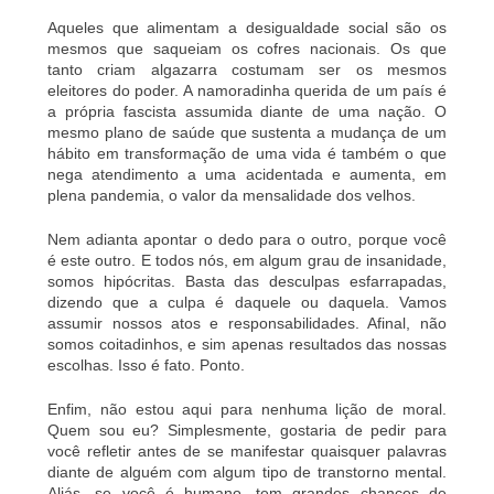
Aqueles que alimentam a desigualdade social são os
mesmos que saqueiam os cofres nacionais. Os que
tanto criam algazarra costumam ser os mesmos
eleitores do poder. A namoradinha querida de um país é
a própria fascista assumida diante de uma nação. O
mesmo plano de saúde que sustenta a mudança de um
hábito em transformação de uma vida é também o que
nega atendimento a uma acidentada e aumenta, em
plena pandemia, o valor da mensalidade dos velhos.
Nem adianta apontar o dedo para o outro, porque você
é este outro. E todos nós, em algum grau de insanidade,
somos hipócritas. Basta das desculpas esfarrapadas,
dizendo que a culpa é daquele ou daquela. Vamos
assumir nossos atos e responsabilidades. Afinal, não
somos coitadinhos, e sim apenas resultados das nossas
escolhas. Isso é fato. Ponto.
Enfim, não estou aqui para nenhuma lição de moral.
Quem sou eu? Simplesmente, gostaria de pedir para
você refletir antes de se manifestar quaisquer palavras
diante de alguém com algum tipo de transtorno mental.
Aliás, se você é humano, tem grandes chances de