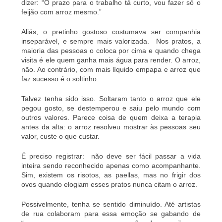
dizer: “O prazo para o trabalho tá curto, vou fazer só o
feijão com arroz mesmo.”
Aliás, o pretinho gostoso costumava ser companhia
inseparável, e sempre mais valorizada. Nos pratos, a
maioria das pessoas o coloca por cima e quando chega
visita é ele quem ganha mais água para render. O arroz,
não. Ao contrário, com mais líquido empapa e arroz que
faz sucesso é o soltinho.
Talvez tenha sido isso. Soltaram tanto o arroz que ele
pegou gosto, se destemperou e saiu pelo mundo com
outros valores. Parece coisa de quem deixa a terapia
antes da alta: o arroz resolveu mostrar às pessoas seu
valor, custe o que custar.
É preciso registrar: não deve ser fácil passar a vida
inteira sendo reconhecido apenas como acompanhante.
Sim, existem os risotos, as paellas, mas no frigir dos
ovos quando elogiam esses pratos nunca citam o arroz.
Possivelmente, tenha se sentido diminuído. Até artistas
de rua colaboram para essa emoção se gabando de