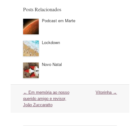
Posts Relacionados
Podcast em Marte
Lockdown
Novo Natal
Navegação
←
Em memória ao nosso
Vitorinha
→
do
querido amigo e revisor,
post
João Zuccaratto