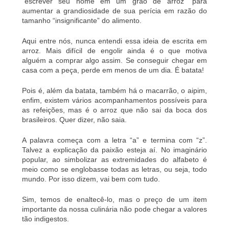
“escrever seu nome em um grão de arroz” para
aumentar a grandiosidade de sua perícia em razão do
tamanho “insignificante” do alimento.
Aqui entre nós, nunca entendi essa ideia de escrita em
arroz. Mais difícil de engolir ainda é o que motiva
alguém a comprar algo assim. Se conseguir chegar em
casa com a peça, perde em menos de um dia. É batata!
Pois é, além da batata, também há o macarrão, o aipim,
enfim, existem vários acompanhamentos possíveis para
as refeições, mas é o arroz que não sai da boca dos
brasileiros. Quer dizer, não saia.
A palavra começa com a letra “a” e termina com “z”.
Talvez a explicação da paixão esteja aí. No imaginário
popular, ao simbolizar as extremidades do alfabeto é
meio como se englobasse todas as letras, ou seja, todo
mundo.
Por isso dizem, vai bem com tudo.
Sim, temos de enaltecê-lo, mas o preço de um item
importante da nossa culinária não pode chegar a valores
tão indigestos.