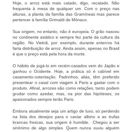
Hoje, o arroz está mais catado, digo, recatado. Não
frequenta
à
mesa de qualquer um. Com o preço nas
alturas, a planta da família das Gramíneas
mas
parece
pertencer à família Grimaldi de Mônaco.
Sua origem, no entanto, não é europeia. O grão nasceu
no continente asiático e sempre fez parte da cultura da
região. No Vietnã, por exemplo, durante enterros há
farta distribuição de arroz. Ainda assim, apenas no Brasil
é que o preço está pela hora da morte.
O hábito de jogá-lo em recém-casados vem do Japão e
ganhou o Ocidente. Hoje, a prática só é cabível em
casamento-ostentação. Padrinhos, aliás, têm preferido
presentear o casal com viagem à Paris a gastar com o
produto. Afinal, arrozes são como relações
,
tanto podem
grudar como azedar, mas, na pior das hipóteses, os
apaixonados sempre terão Paris.
Embora atualmente seja um artigo de luxo, só perdendo
na lista dos desejos para o caviar albino e as trufas
brancas frescas, sua origem é humilde. Chegou a ser
sinônimo de algo simples. Quem nunca ouviu alguém